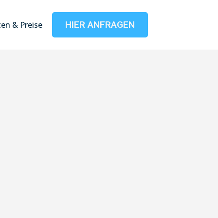
HIER ANFRAGEN
en & Preise