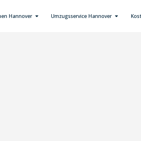
en Hannover
Umzugsservice Hannover
Kost