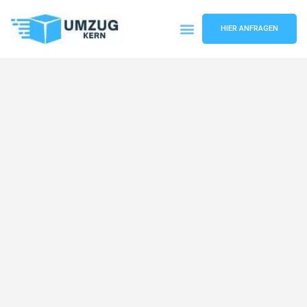
HIER ANFRAGEN
Umzugsunternehmen Hannover
Umzugsservice Hannover