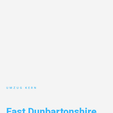
UMZUG KERN
Umzug Hannover
East Dunbartonshire