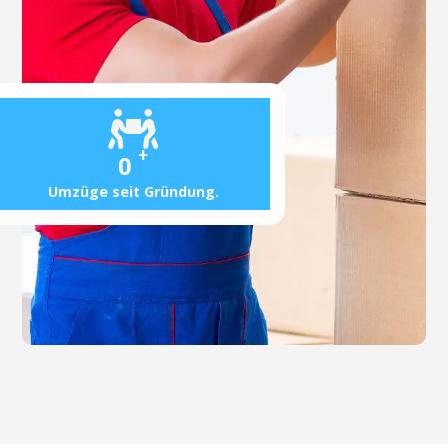
+
0
Umzüge seit Gründung.