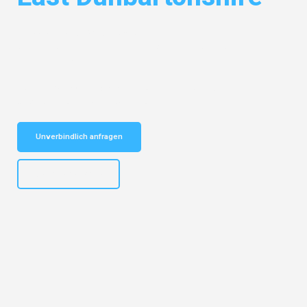
Entdecken Sie das
#1 Umzugsunternehmen in Hannover
– Ihr
vertrauenswürdiger Begleiter für Umzüge Hannover East
Dunbartonshire!
Schnelle Antwort in garantiert unter 2 Minuten: Jetzt
unverbindlichen Kostenvoranschlag erhalten!
Unverbindlich anfragen
+4915792653315