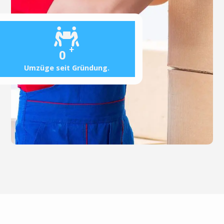
+
0
Umzüge seit Gründung.