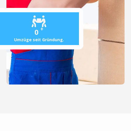
+
0
Umzüge seit Gründung.