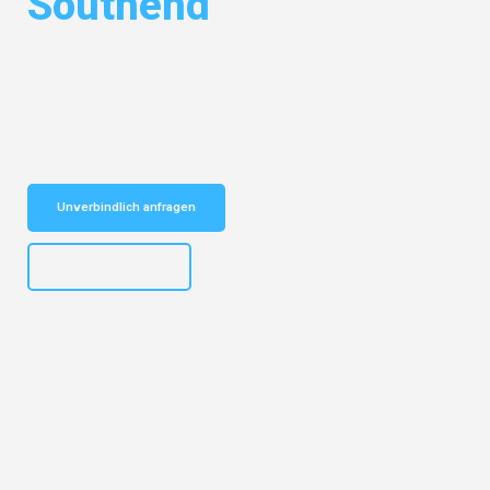
Southend
Entdecken Sie das
#1 Umzugsunternehmen in Hannover
– Ihr
vertrauenswürdiger Begleiter für Umzüge Hannover Southend!
Schnelle Antwort in garantiert unter 2 Minuten: Jetzt
unverbindlichen Kostenvoranschlag erhalten!
Unverbindlich anfragen
+4915792653315