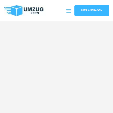
HIER ANFRAGEN
Umzugsunternehmen Hannover
Umzugsservice Hannover