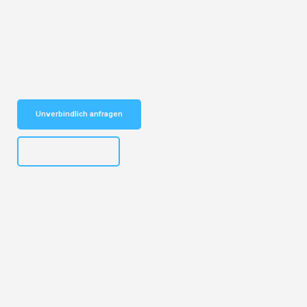
Entdecken Sie das
#1 Umzugsunternehmen in Hannover
– Ihr
vertrauenswürdiger Begleiter für Umzüge Hannover Fife!
Schnelle Antwort in garantiert unter 2 Minuten: Jetzt
unverbindlichen Kostenvoranschlag erhalten!
Unverbindlich anfragen
+4915792653315