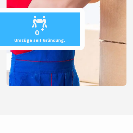
+
0
Umzüge seit Gründung.