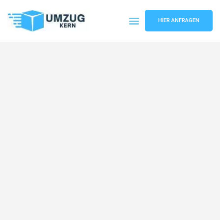
HIER ANFRAGEN
Umzugsunternehmen Hannover
Umzugsservice Hannover