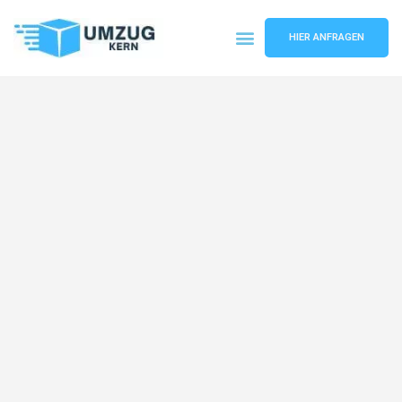
HIER ANFRAGEN
Umzugsunternehmen Hannover
Umzugsservice Hannover