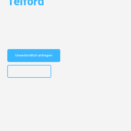
Telford
Entdecken Sie das
#1 Umzugsunternehmen in Hannover
– Ihr
vertrauenswürdiger Begleiter für Umzüge Hannover Telford!
Schnelle Antwort in garantiert unter 2 Minuten: Jetzt
unverbindlichen Kostenvoranschlag erhalten!
Unverbindlich anfragen
+4915792653315