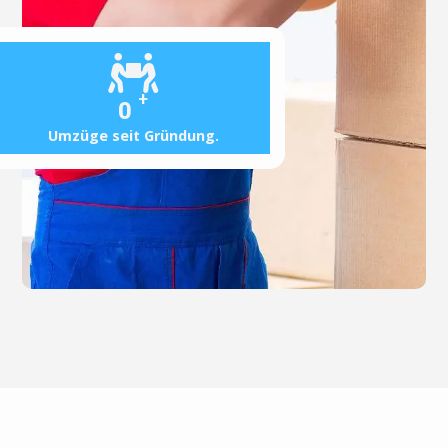
+
0
Umzüge seit Gründung.