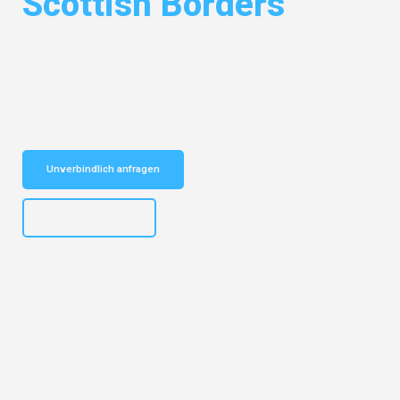
Scottish Borders
Entdecken Sie das
#1 Umzugsunternehmen in Hannover
– Ihr
vertrauenswürdiger Begleiter für Umzüge Hannover Scottish Borders!
Schnelle Antwort in garantiert unter 2 Minuten: Jetzt
unverbindlichen Kostenvoranschlag erhalten!
Unverbindlich anfragen
+4915792653315