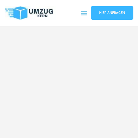
HIER ANFRAGEN
Umzugsunternehmen Hannover
Umzugsservice Hannover