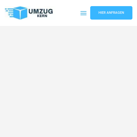
HIER ANFRAGEN
Umzugsunternehmen Hannover
Umzugsservice Hannover