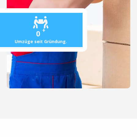
+
0
Umzüge seit Gründung.