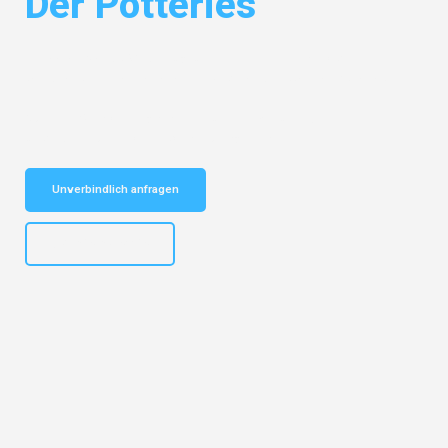
Der Potteries
Entdecken Sie das
#1 Umzugsunternehmen in Hannover
– Ihr
vertrauenswürdiger Begleiter für Umzüge Hannover Der Potteries!
Schnelle Antwort in garantiert unter 2 Minuten: Jetzt
unverbindlichen Kostenvoranschlag erhalten!
Unverbindlich anfragen
+4915792653315