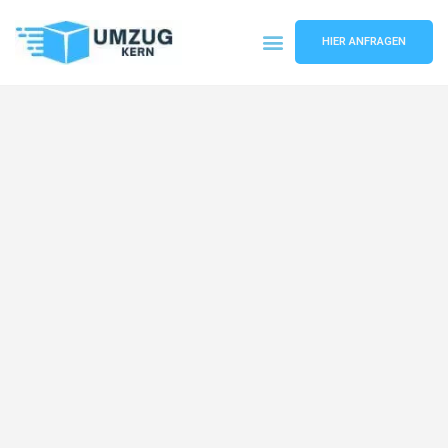
HIER ANFRAGEN
Umzugsunternehmen Hannover
Umzugsservice Hannover