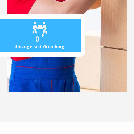
+
0
Umzüge seit Gründung.