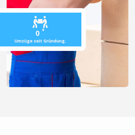
+
0
Umzüge seit Gründung.