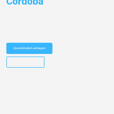
Córdoba
Entdecken Sie das
#1 Umzugsunternehmen in Hannover
– Ihr
vertrauenswürdiger Begleiter für Umzüge Hannover Córdoba!
Schnelle Antwort in garantiert unter 2 Minuten: Jetzt
unverbindlichen Kostenvoranschlag erhalten!
Unverbindlich anfragen
+4915792653315