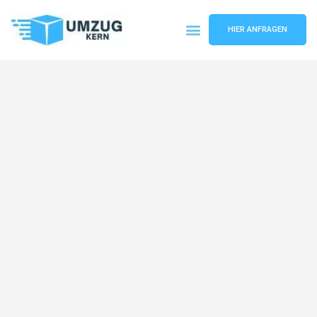
HIER ANFRAGEN
Umzugsunternehmen Hannover
Umzugsservice Hannover