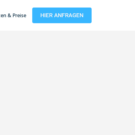
HIER ANFRAGEN
en & Preise