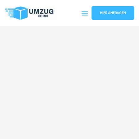
HIER ANFRAGEN
Umzugsunternehmen Hannover
Umzugsservice Hannover