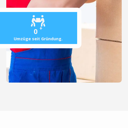
+
0
Umzüge seit Gründung.