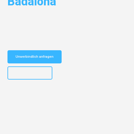
Badalona
Entdecken Sie das
#1 Umzugsunternehmen in Hannover
– Ihr
vertrauenswürdiger Begleiter für Umzüge Hannover Badalona!
Schnelle Antwort in garantiert unter 2 Minuten: Jetzt
unverbindlichen Kostenvoranschlag erhalten!
Unverbindlich anfragen
+4915792653315