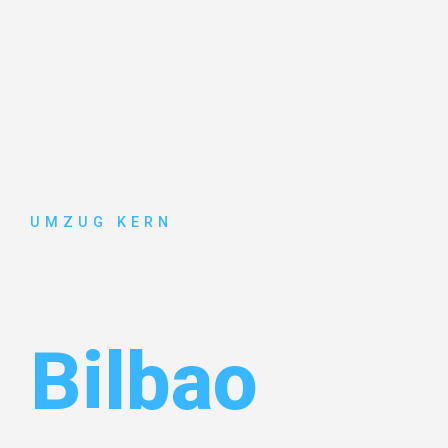
UMZUG KERN
Umzug Han
Bilbao