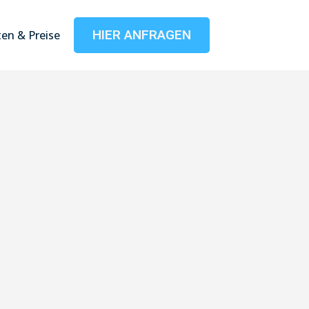
HIER ANFRAGEN
en & Preise