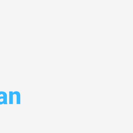
nover
an