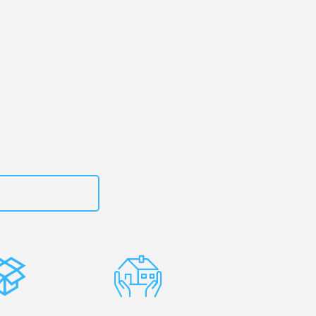
ver
– Ihr
onostia-San
zt
15792653315
stenlose
Erfahrene