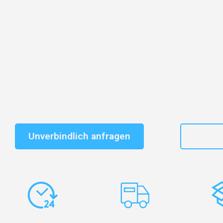
Entdecken Sie das
#1 Umzugsunternehmen in Hanno
vertrauenswürdiger Begleiter für Umzüge Hannover D
Sebastian!
Schnelle Antwort in garantiert unter 2 Minuten: Jet
unverbindlichen Kostenvoranschlag erhalten!
Unverbindlich anfragen
+49
Express-
Europaweite
Ko