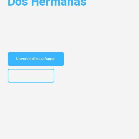
Dos Hermanas
Entdecken Sie das
#1 Umzugsunternehmen in Hannover
– Ihr
vertrauenswürdiger Begleiter für Umzüge Hannover Dos Hermanas!
Schnelle Antwort in garantiert unter 2 Minuten: Jetzt
unverbindlichen Kostenvoranschlag erhalten!
Unverbindlich anfragen
+4915792653315