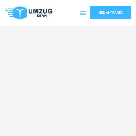
HIER ANFRAGEN
Umzugsunternehmen Hannover
Umzugsservice Hannover