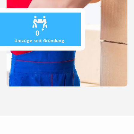
+
0
Umzüge seit Gründung.