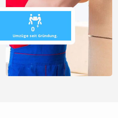
+
0
Umzüge seit Gründung.