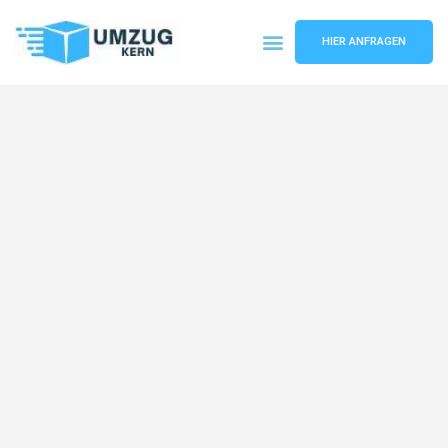
HIER ANFRAGEN
Umzugsunternehmen Hannover
Umzugsservice Hannover