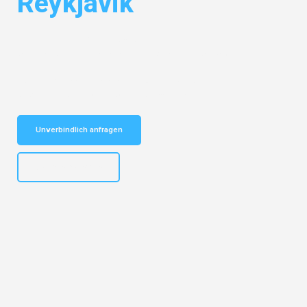
Reykjavik
Entdecken Sie das
#1 Umzugsunternehmen in Hannover
– Ihr
vertrauenswürdiger Begleiter für Umzüge Hannover Reykjavik!
Schnelle Antwort in garantiert unter 2 Minuten: Jetzt
unverbindlichen Kostenvoranschlag erhalten!
Unverbindlich anfragen
+4915792653315