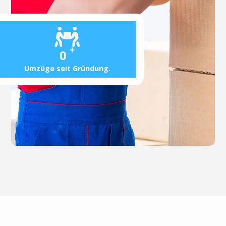
+
0
Umzüge seit Gründung.