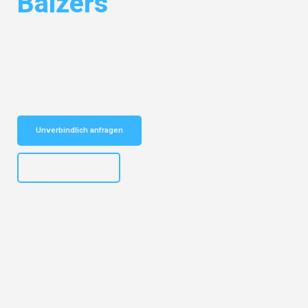
Balzers
Entdecken Sie das
#1 Umzugsunternehmen in Hannover
– Ihr
vertrauenswürdiger Begleiter für Umzüge Hannover Balzers!
Schnelle Antwort in garantiert unter 2 Minuten: Jetzt
unverbindlichen Kostenvoranschlag erhalten!
Unverbindlich anfragen
+4915792653315