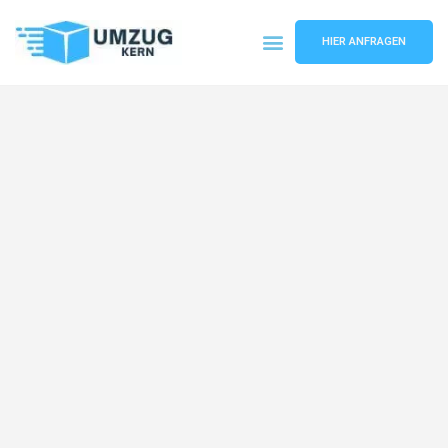
HIER ANFRAGEN
Umzugsunternehmen Hannover
Umzugsservice Hannover