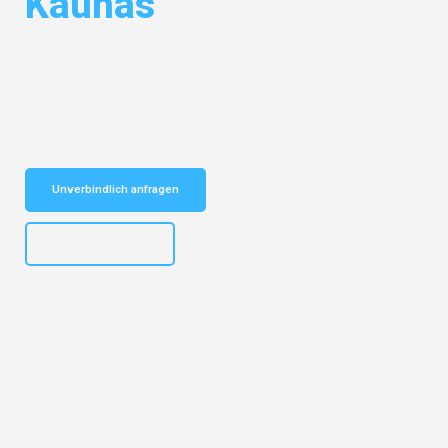
Kaunas
Entdecken Sie das
#1 Umzugsunternehmen in Hannover
– Ihr
vertrauenswürdiger Begleiter für Umzüge Hannover Kaunas!
Schnelle Antwort in garantiert unter 2 Minuten: Jetzt
unverbindlichen Kostenvoranschlag erhalten!
Unverbindlich anfragen
+4915792653315