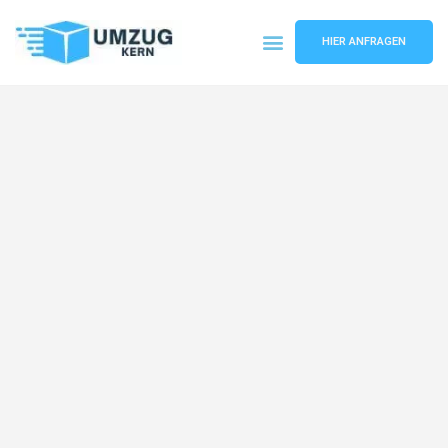
HIER ANFRAGEN
Umzugsunternehmen Hannover
Umzugsservice Hannover