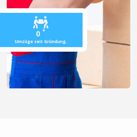
+
0
Umzüge seit Gründung.