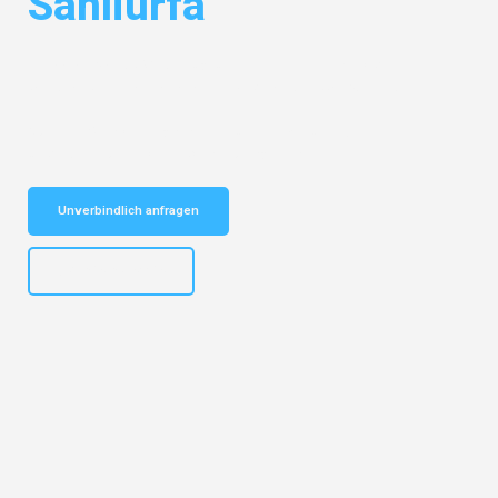
Sanliurfa
Entdecken Sie das
#1 Umzugsunternehmen in Hannover
– Ihr
vertrauenswürdiger Begleiter für Umzüge Hannover Sanliurfa!
Schnelle Antwort in garantiert unter 2 Minuten: Jetzt
unverbindlichen Kostenvoranschlag erhalten!
Unverbindlich anfragen
+4915792653315