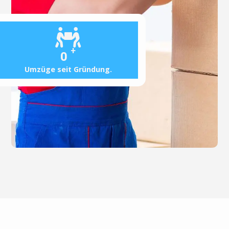
+
0
Umzüge seit Gründung.