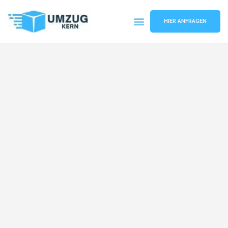
HIER ANFRAGEN
Umzugsunternehmen Hannover
Umzugsservice Hannover