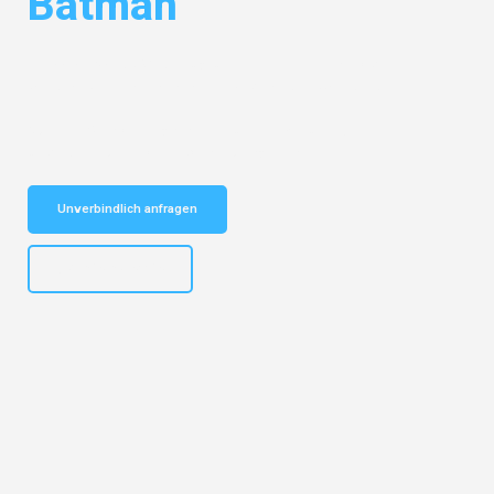
Batman
Entdecken Sie das
#1 Umzugsunternehmen in Hannover
– Ihr
vertrauenswürdiger Begleiter für Umzüge Hannover Batman!
Schnelle Antwort in garantiert unter 2 Minuten: Jetzt
unverbindlichen Kostenvoranschlag erhalten!
Unverbindlich anfragen
+4915792653315