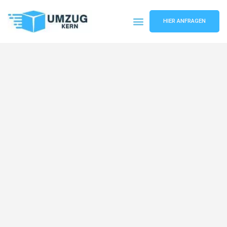
HIER ANFRAGEN
Umzugsunternehmen Hannover
Umzugsservice Hannover