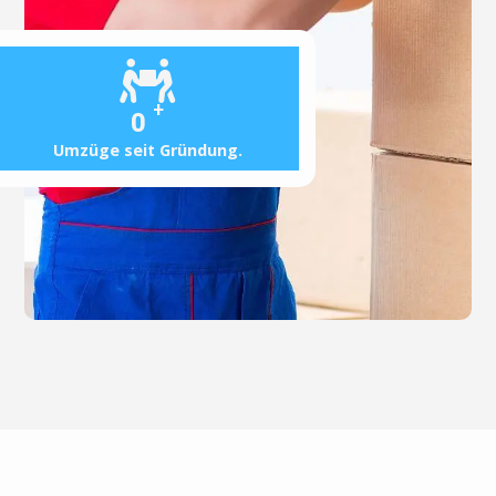
+
0
Umzüge seit Gründung.