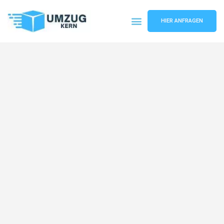
HIER ANFRAGEN
Umzugsunternehmen Hannover
Umzugsservice Hannover