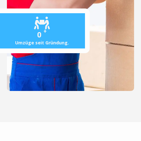
+
0
Umzüge seit Gründung.