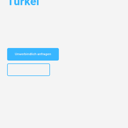
Türkei
Entdecken Sie das
#1 Umzugsunternehmen in Hannover
– Ihr
vertrauenswürdiger Begleiter für Umzüge Hannover Türkei!
Schnelle Antwort in garantiert unter 2 Minuten: Jetzt
unverbindlichen Kostenvoranschlag erhalten!
Unverbindlich anfragen
+4915792653315