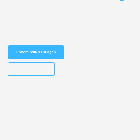
Entdecken Sie das
#1 Umzugsunternehmen in Hannover
– Ihr
vertrauenswürdiger Begleiter für Umzüge Hannover Zug!
Schnelle Antwort in garantiert unter 2 Minuten: Jetzt
unverbindlichen Kostenvoranschlag erhalten!
Unverbindlich anfragen
+4915792653315