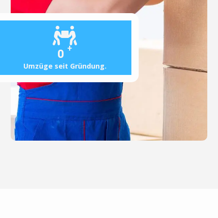
+
0
Umzüge seit Gründung.