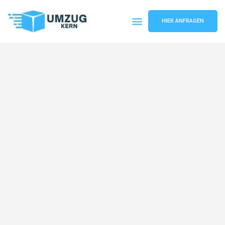
HIER ANFRAGEN
Umzugsunternehmen Hannover
Umzugsservice Hannover