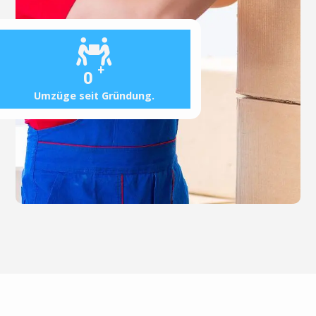
+
0
Umzüge seit Gründung.