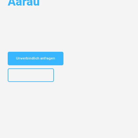
Aarau
Entdecken Sie das
#1 Umzugsunternehmen in Hannover
– Ihr
vertrauenswürdiger Begleiter für Umzüge Hannover Aarau!
Schnelle Antwort in garantiert unter 2 Minuten: Jetzt
unverbindlichen Kostenvoranschlag erhalten!
Unverbindlich anfragen
+4915792653315