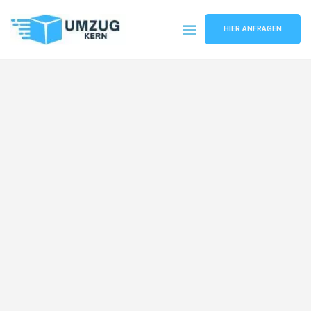
HIER ANFRAGEN
Umzugsunternehmen Hannover
Umzugsservice Hannover