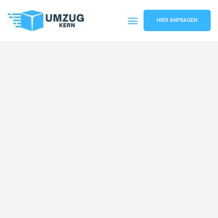
HIER ANFRAGEN
Umzugsunternehmen Hannover
Umzugsservice Hannover