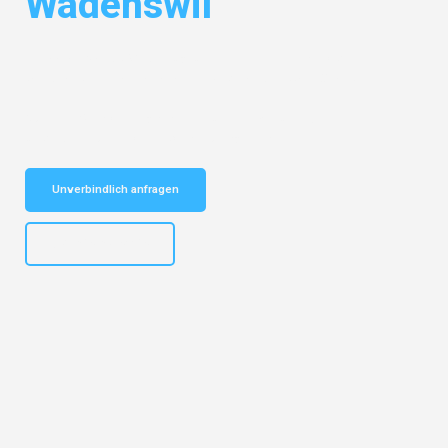
Wädenswil
Entdecken Sie das
#1 Umzugsunternehmen in Hannover
– Ihr
vertrauenswürdiger Begleiter für Umzüge Hannover Wädenswil!
Schnelle Antwort in garantiert unter 2 Minuten: Jetzt
unverbindlichen Kostenvoranschlag erhalten!
Unverbindlich anfragen
+4915792653315