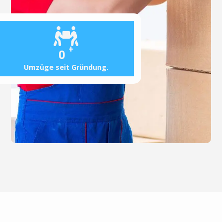
+
0
Umzüge seit Gründung.