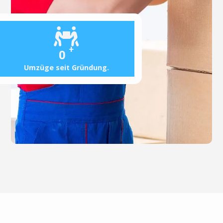
+
0
Umzüge seit Gründung.