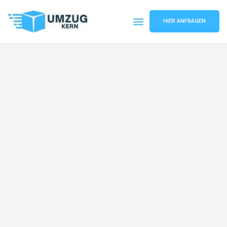
HIER ANFRAGEN
Umzugsunternehmen Hannover
Umzugsservice Hannover