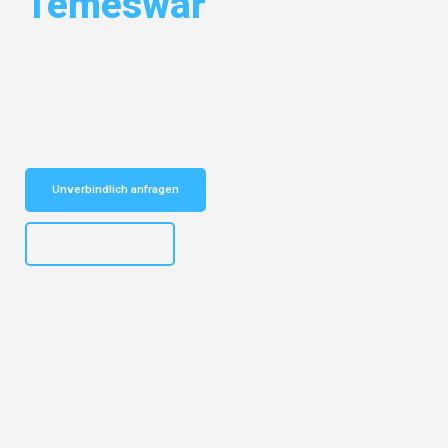
Temeswar
Entdecken Sie das
#1 Umzugsunternehmen in Hannover
– Ihr
vertrauenswürdiger Begleiter für Umzüge Hannover Temeswar!
Schnelle Antwort in garantiert unter 2 Minuten: Jetzt
unverbindlichen Kostenvoranschlag erhalten!
Unverbindlich anfragen
+4915792653315