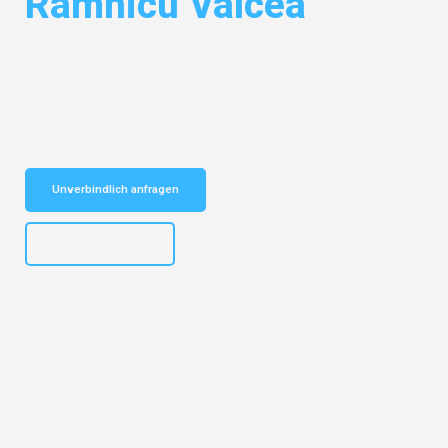
Râmnicu Vâlcea
Entdecken Sie das
#1 Umzugsunternehmen in Hannover
– Ihr
vertrauenswürdiger Begleiter für Umzüge Hannover Râmnicu Vâlcea!
Schnelle Antwort in garantiert unter 2 Minuten: Jetzt
unverbindlichen Kostenvoranschlag erhalten!
Unverbindlich anfragen
+4915792653315