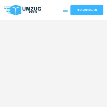
HIER ANFRAGEN
Umzugsunternehmen Hannover
Umzugsservice Hannover