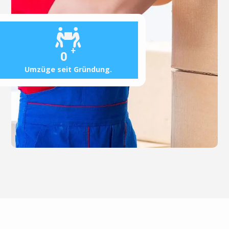
+
0
Umzüge seit Gründung.