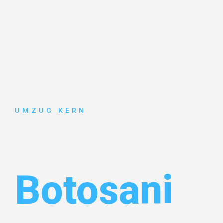
UMZUG KERN
Umzug Han
Botosani