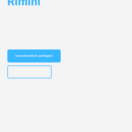
Rimini
Entdecken Sie das
#1 Umzugsunternehmen in Hannover
– Ihr
vertrauenswürdiger Begleiter für Umzüge Hannover Rimini!
Schnelle Antwort in garantiert unter 2 Minuten: Jetzt
unverbindlichen Kostenvoranschlag erhalten!
Unverbindlich anfragen
+4915792653315