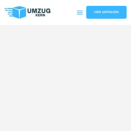
HIER ANFRAGEN
Umzugsunternehmen Hannover
Umzugsservice Hannover