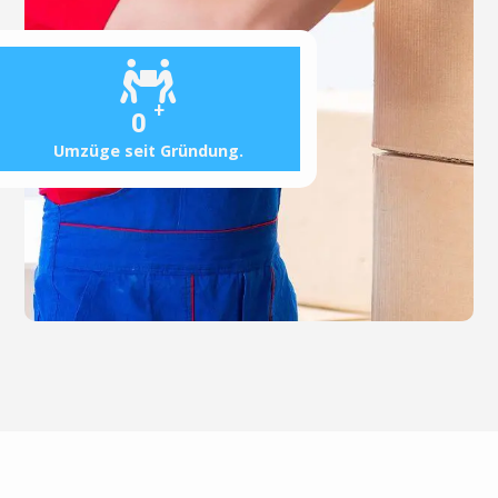
+
0
Umzüge seit Gründung.