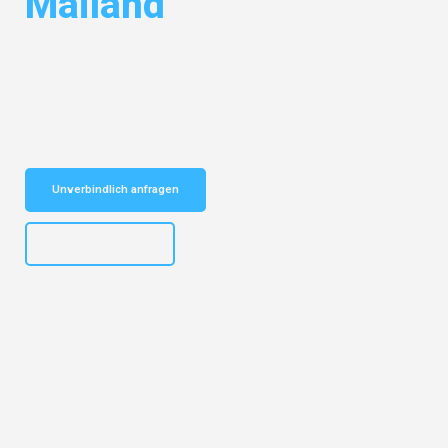
Mailand
Entdecken Sie das
#1 Umzugsunternehmen in Hannover
– Ihr
vertrauenswürdiger Begleiter für Umzüge Hannover Mailand!
Schnelle Antwort in garantiert unter 2 Minuten: Jetzt
unverbindlichen Kostenvoranschlag erhalten!
Unverbindlich anfragen
+4915792653315