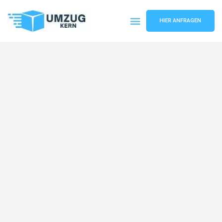
HIER ANFRAGEN
Umzugsunternehmen Hannover
Umzugsservice Hannover