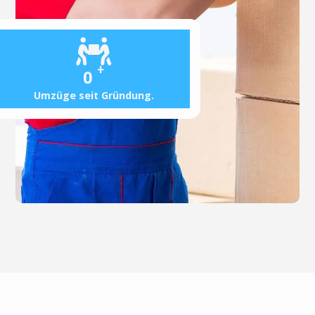
+
0
Umzüge seit Gründung.