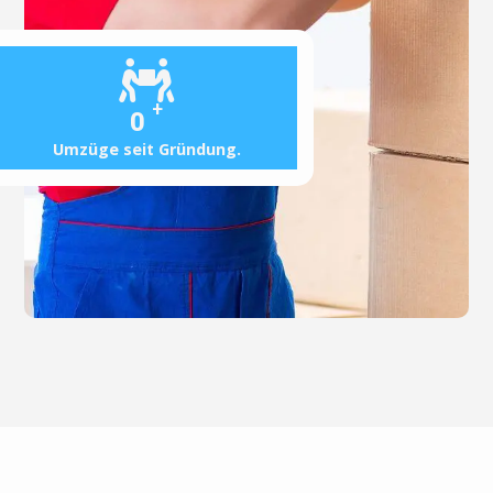
+
0
Umzüge seit Gründung.