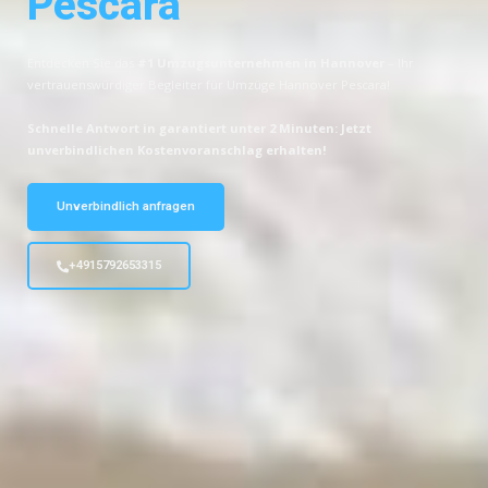
Pescara
Entdecken Sie das
#1 Umzugsunternehmen in Hannover
– Ihr
vertrauenswürdiger Begleiter für Umzüge Hannover Pescara!
Schnelle Antwort in garantiert unter 2 Minuten: Jetzt
unverbindlichen Kostenvoranschlag erhalten!
Unverbindlich anfragen
+4915792653315