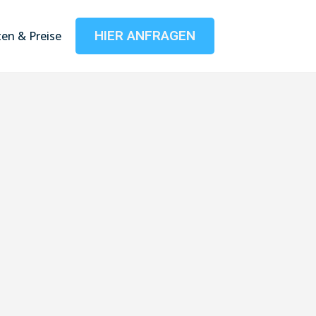
HIER ANFRAGEN
en & Preise