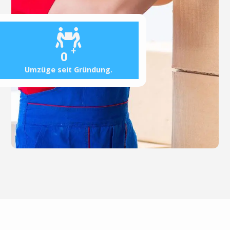
+
0
Umzüge seit Gründung.