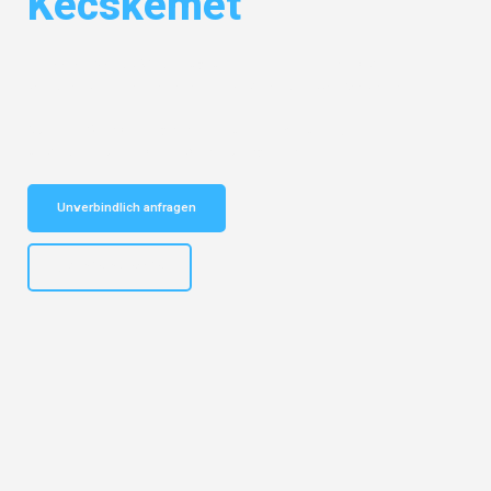
Kecskemét
Entdecken Sie das
#1 Umzugsunternehmen in Hannover
– Ihr
vertrauenswürdiger Begleiter für Umzüge Hannover Kecskemét!
Schnelle Antwort in garantiert unter 2 Minuten: Jetzt
unverbindlichen Kostenvoranschlag erhalten!
Unverbindlich anfragen
+4915792653315