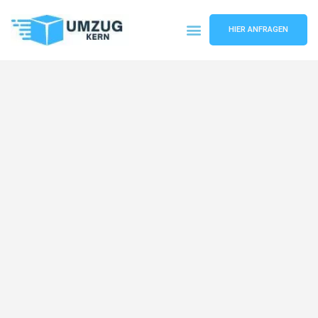
HIER ANFRAGEN
Umzugsunternehmen Hannover
Umzugsservice Hannover