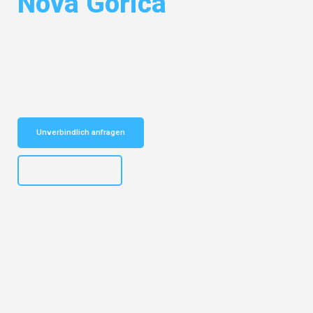
Nova Gorica
Entdecken Sie das
#1 Umzugsunternehmen in Hannover
– Ihr
vertrauenswürdiger Begleiter für Umzüge Hannover Nova Gorica!
Schnelle Antwort in garantiert unter 2 Minuten: Jetzt
unverbindlichen Kostenvoranschlag erhalten!
Unverbindlich anfragen
+4915792653315