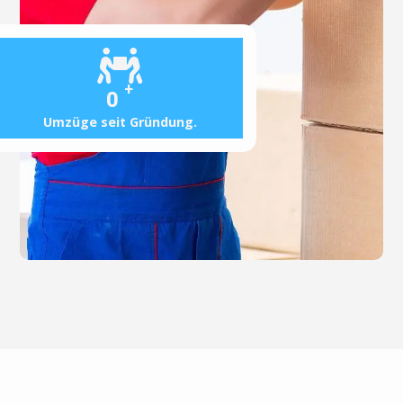
+
0
Umzüge seit Gründung.