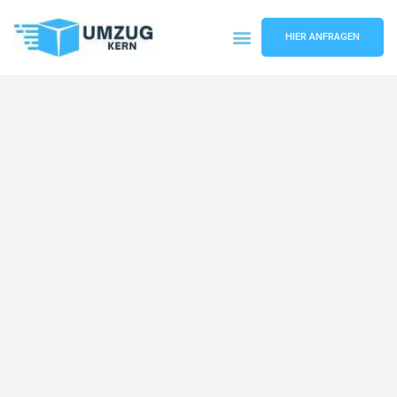
HIER ANFRAGEN
Umzugsunternehmen Hannover
Umzugsservice Hannover