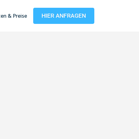
HIER ANFRAGEN
en & Preise