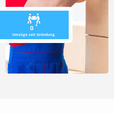
+
0
Umzüge seit Gründung.