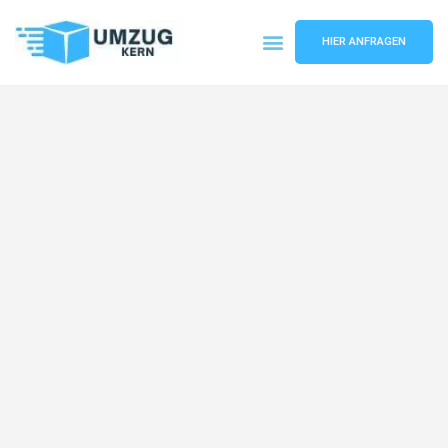
HIER ANFRAGEN
Umzugsunternehmen Hannover
Umzugsservice Hannover