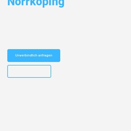
Norrköping
Entdecken Sie das
#1 Umzugsunternehmen in Hannover
– Ihr
vertrauenswürdiger Begleiter für Umzüge Hannover Norrköping!
Schnelle Antwort in garantiert unter 2 Minuten: Jetzt
unverbindlichen Kostenvoranschlag erhalten!
Unverbindlich anfragen
+4915792653315