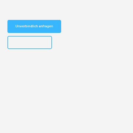
Schnelle Antwort in garantiert unter 2 Minuten: Jetzt
unverbindlichen Kostenvoranschlag erhalten!
Unverbindlich anfragen
+4915792653315