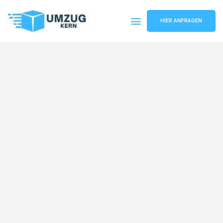
HIER ANFRAGEN
Umzugsunternehmen Hannover
Umzugsservice Hannover