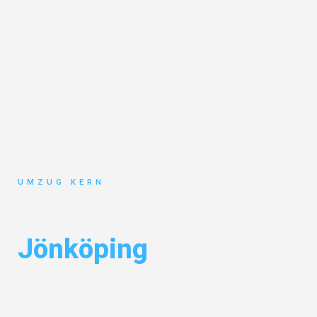
UMZUG KERN
Umzug Hannover
Jönköping
Entdecken Sie das
#1 Umzugsunternehmen in Hannover
– Ihr
vertrauenswürdiger Begleiter für Umzüge Hannover Jönköping!