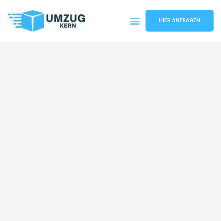
HIER ANFRAGEN
Umzugsunternehmen Hannover
Umzugsservice Hannover