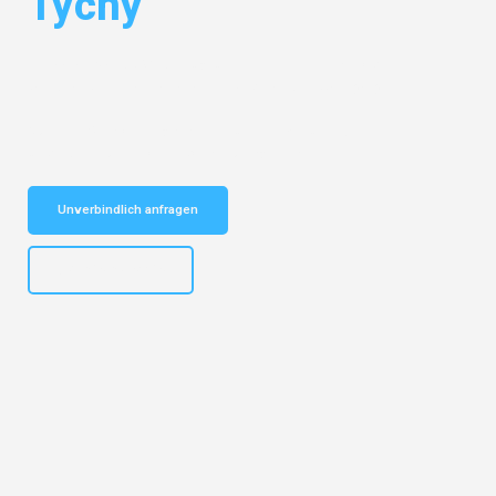
Tychy
Entdecken Sie das
#1 Umzugsunternehmen in Hannover
– Ihr
vertrauenswürdiger Begleiter für Umzüge Hannover Tychy!
Schnelle Antwort in garantiert unter 2 Minuten: Jetzt
unverbindlichen Kostenvoranschlag erhalten!
Unverbindlich anfragen
+4915792653315