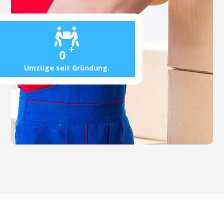
+
0
Umzüge seit Gründung.