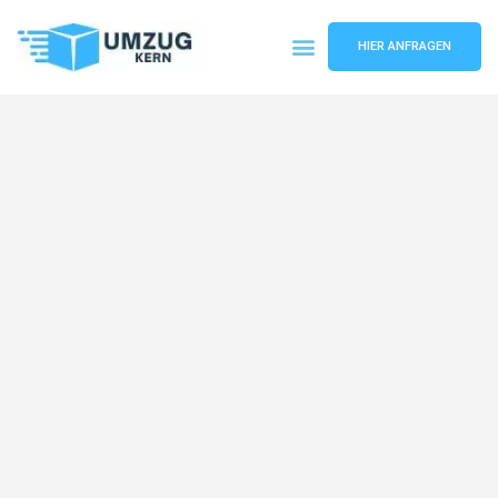
HIER ANFRAGEN
Umzugsunternehmen Hannover
Umzugsservice Hannover