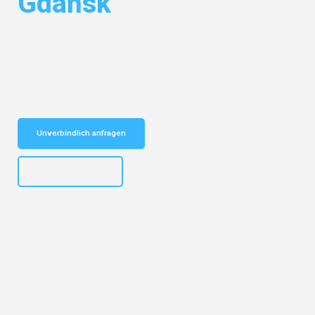
Gdańsk
Entdecken Sie das
#1 Umzugsunternehmen in Hannover
– Ihr
vertrauenswürdiger Begleiter für Umzüge Hannover Gdańsk!
Schnelle Antwort in garantiert unter 2 Minuten: Jetzt
unverbindlichen Kostenvoranschlag erhalten!
Unverbindlich anfragen
+4915792653315