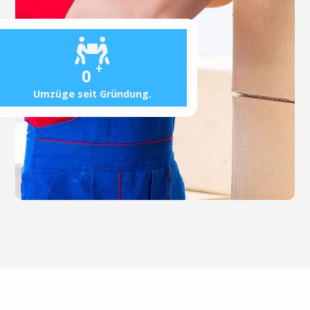
+
0
Umzüge seit Gründung.