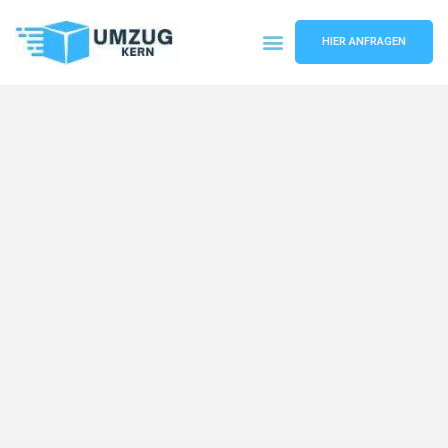
HIER ANFRAGEN
Umzugsunternehmen Hannover
Umzugsservice Hannover