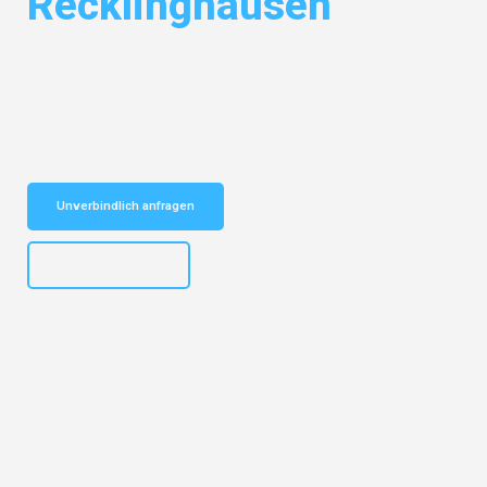
Recklinghausen
Entdecken Sie das
#1 Umzugsunternehmen in Hannover
– Ihr
vertrauenswürdiger Begleiter für Umzüge Hannover Recklinghausen!
Schnelle Antwort in garantiert unter 2 Minuten: Jetzt
unverbindlichen Kostenvoranschlag erhalten!
Unverbindlich anfragen
+4915792653315