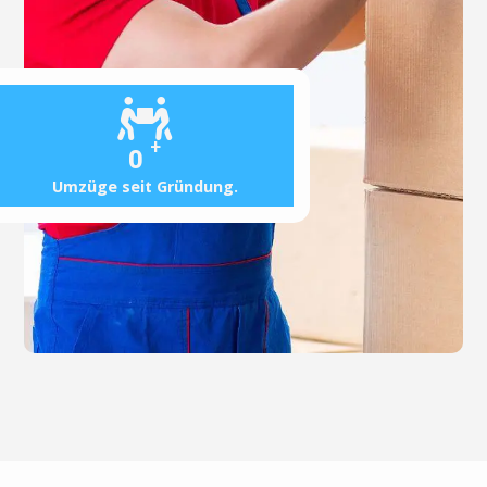
+
0
Umzüge seit Gründung.