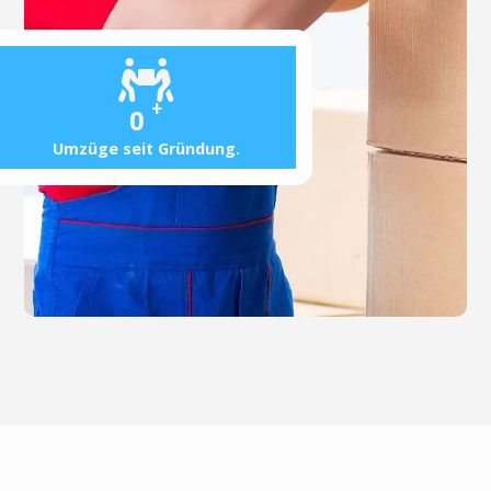
+
0
Umzüge seit Gründung.