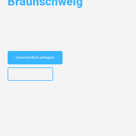
Braunschweig
Entdecken Sie das
#1 Umzugsunternehmen in Hannover
– Ihr
vertrauenswürdiger Begleiter für Umzüge Hannover Braunschweig!
Schnelle Antwort in garantiert unter 2 Minuten: Jetzt
unverbindlichen Kostenvoranschlag erhalten!
Unverbindlich anfragen
+4915792653315