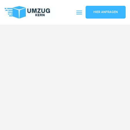
HIER ANFRAGEN
Umzugsunternehmen Hannover
Umzugsservice Hannover