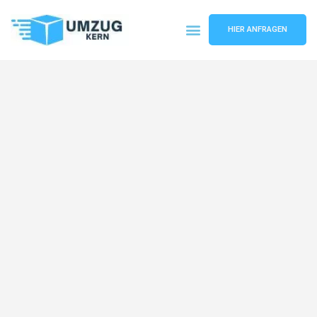
HIER ANFRAGEN
Umzugsunternehmen Hannover
Umzugsservice Hannover