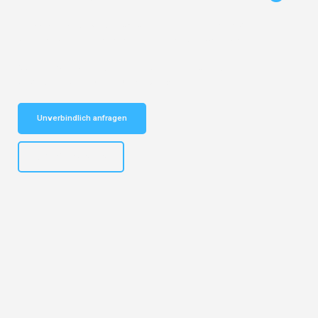
Entdecken Sie das
#1 Umzugsunternehmen in Hannover
– Ihr
vertrauenswürdiger Begleiter für Umzüge Hannover Koge!
Schnelle Antwort in garantiert unter 2 Minuten: Jetzt
unverbindlichen Kostenvoranschlag erhalten!
Unverbindlich anfragen
+4915792653315