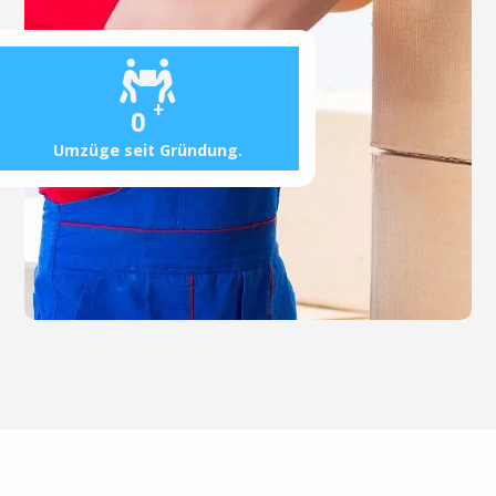
+
0
Umzüge seit Gründung.