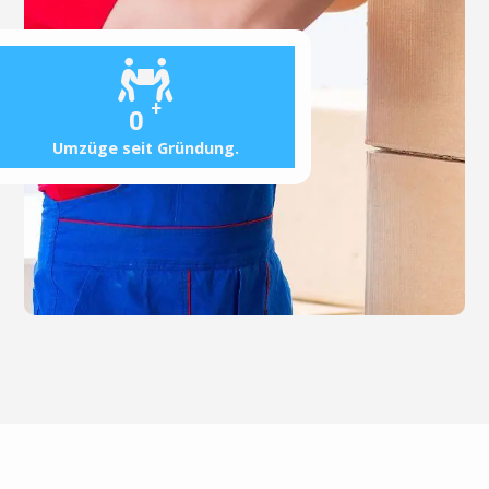
+
0
Umzüge seit Gründung.