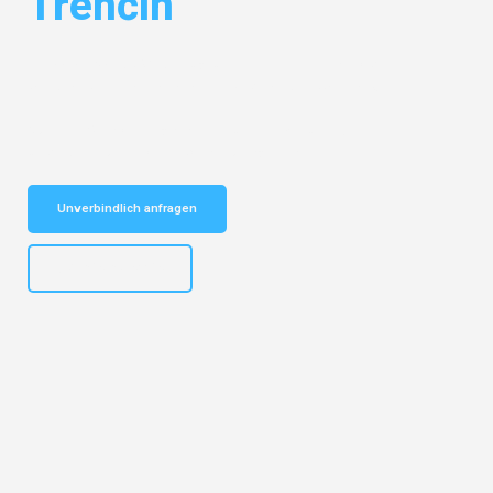
Trenčín
Entdecken Sie das
#1 Umzugsunternehmen in Hannover
– Ihr
vertrauenswürdiger Begleiter für Umzüge Hannover Trenčín!
Schnelle Antwort in garantiert unter 2 Minuten: Jetzt
unverbindlichen Kostenvoranschlag erhalten!
Unverbindlich anfragen
+4915792653315