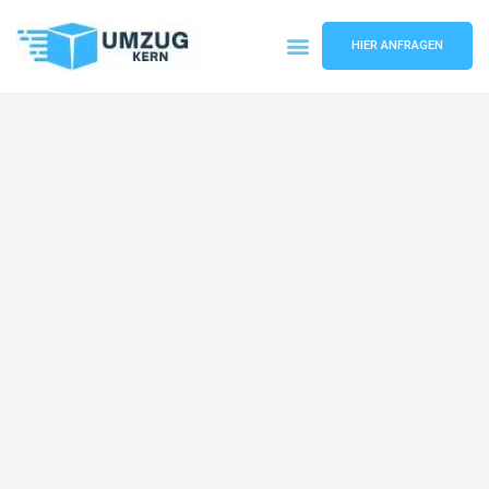
HIER ANFRAGEN
Umzugsunternehmen Hannover
Umzugsservice Hannover