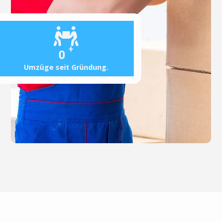
+
0
Umzüge seit Gründung.