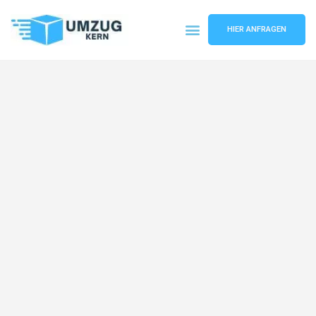
HIER ANFRAGEN
Umzugsunternehmen Hannover
Umzugsservice Hannover