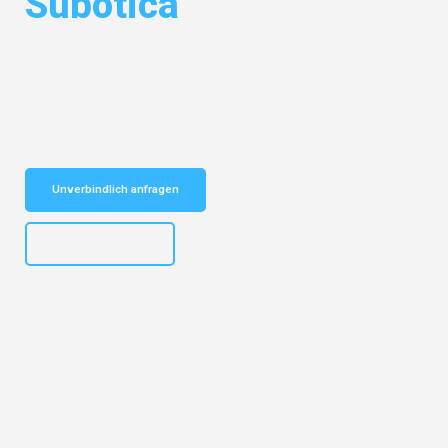
Subotica
Entdecken Sie das
#1 Umzugsunternehmen in Hannover
– Ihr
vertrauenswürdiger Begleiter für Umzüge Hannover Subotica!
Schnelle Antwort in garantiert unter 2 Minuten: Jetzt
unverbindlichen Kostenvoranschlag erhalten!
Unverbindlich anfragen
+4915792653315