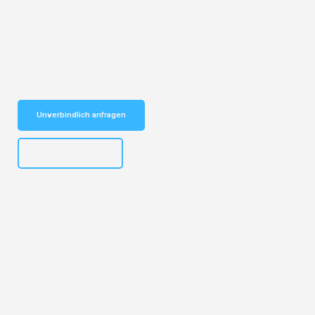
Entdecken Sie das
#1 Umzugsunternehmen in Hannover
– Ihr
vertrauenswürdiger Begleiter für Umzüge Hannover Krems!
Schnelle Antwort in garantiert unter 2 Minuten: Jetzt
unverbindlichen Kostenvoranschlag erhalten!
Unverbindlich anfragen
+4915792653315