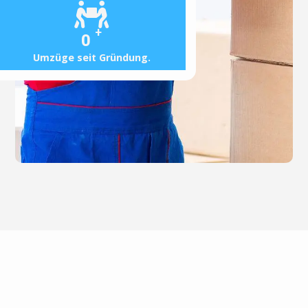
+
0
Umzüge seit Gründung.