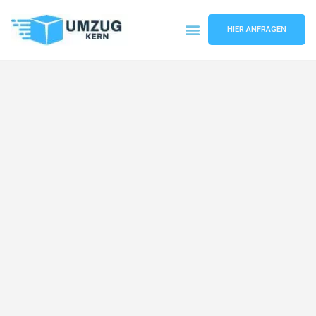
HIER ANFRAGEN
Umzugsunternehmen Hannover
Umzugsservice Hannover