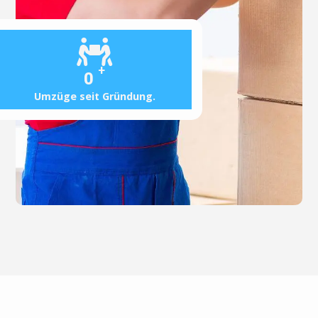
+
0
Umzüge seit Gründung.