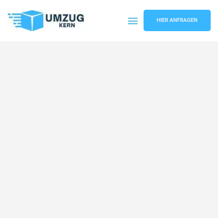
HIER ANFRAGEN
Umzugsunternehmen Hannover
Umzugsservice Hannover