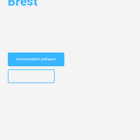
Brest
Entdecken Sie das
#1 Umzugsunternehmen in Hannover
– Ihr
vertrauenswürdiger Begleiter für Umzüge Hannover Brest!
Schnelle Antwort in garantiert unter 2 Minuten: Jetzt
unverbindlichen Kostenvoranschlag erhalten!
Unverbindlich anfragen
+4915792653315