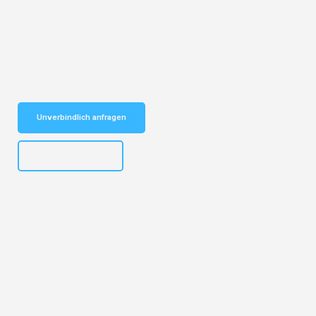
Entdecken Sie das
#1 Umzugsunternehmen in Hannover
– Ihr
vertrauenswürdiger Begleiter für Umzüge Hannover Oulu!
Schnelle Antwort in garantiert unter 2 Minuten: Jetzt
unverbindlichen Kostenvoranschlag erhalten!
Unverbindlich anfragen
+4915792653315