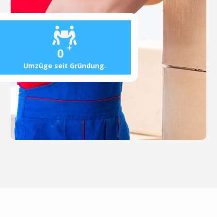
+
0
Umzüge seit Gründung.