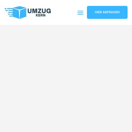
HIER ANFRAGEN
Umzugsunternehmen Hannover
Umzugsservice Hannover