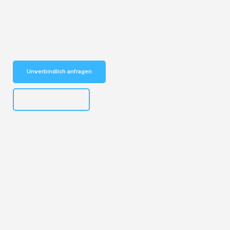
Entdecken Sie das
#1 Umzugsunternehmen in Hannover
– Ihr
vertrauenswürdiger Begleiter für Umzüge Hannover Tschechien!
Schnelle Antwort in garantiert unter 2 Minuten: Jetzt
unverbindlichen Kostenvoranschlag erhalten!
Unverbindlich anfragen
+4915792653315