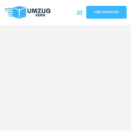
HIER ANFRAGEN
Umzugsunternehmen Hannover
Umzugsservice Hannover