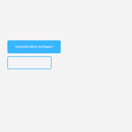
Entdecken Sie das
#1 Umzugsunternehmen in Hannover
– Ihr
vertrauenswürdiger Begleiter für Umzüge Hannover Liechtenstein!
Schnelle Antwort in garantiert unter 2 Minuten: Jetzt
unverbindlichen Kostenvoranschlag erhalten!
Unverbindlich anfragen
+4915792653315