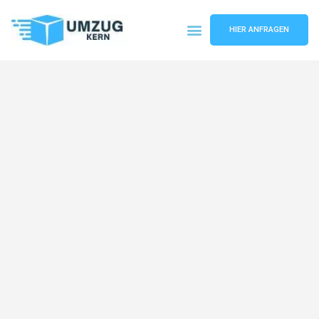
HIER ANFRAGEN
Umzugsunternehmen Hannover
Umzugsservice Hannover